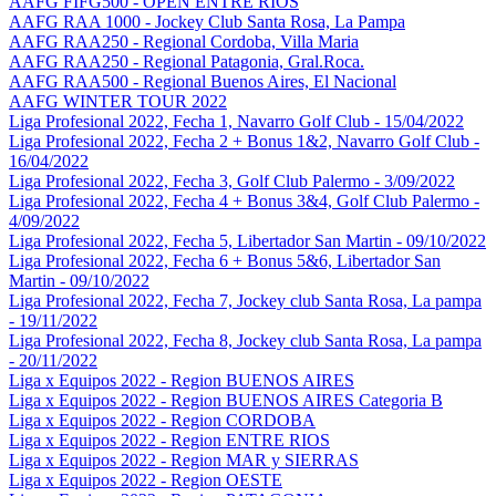
AAFG FIFG500 - OPEN ENTRE RIOS
AAFG RAA 1000 - Jockey Club Santa Rosa, La Pampa
AAFG RAA250 - Regional Cordoba, Villa Maria
AAFG RAA250 - Regional Patagonia, Gral.Roca.
AAFG RAA500 - Regional Buenos Aires, El Nacional
AAFG WINTER TOUR 2022
Liga Profesional 2022, Fecha 1, Navarro Golf Club - 15/04/2022
Liga Profesional 2022, Fecha 2 + Bonus 1&2, Navarro Golf Club -
16/04/2022
Liga Profesional 2022, Fecha 3, Golf Club Palermo - 3/09/2022
Liga Profesional 2022, Fecha 4 + Bonus 3&4, Golf Club Palermo -
4/09/2022
Liga Profesional 2022, Fecha 5, Libertador San Martin - 09/10/2022
Liga Profesional 2022, Fecha 6 + Bonus 5&6, Libertador San
Martin - 09/10/2022
Liga Profesional 2022, Fecha 7, Jockey club Santa Rosa, La pampa
- 19/11/2022
Liga Profesional 2022, Fecha 8, Jockey club Santa Rosa, La pampa
- 20/11/2022
Liga x Equipos 2022 - Region BUENOS AIRES
Liga x Equipos 2022 - Region BUENOS AIRES Categoria B
Liga x Equipos 2022 - Region CORDOBA
Liga x Equipos 2022 - Region ENTRE RIOS
Liga x Equipos 2022 - Region MAR y SIERRAS
Liga x Equipos 2022 - Region OESTE