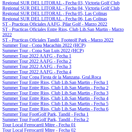
Regional SUR DEL LITORAL - Fecha 03, Victoria Golf Club
Regional SUR DEL LITORAL - Fecha 04, Victoria Golf Club
Regional SUR DEL LITORAL - Fecha 05, Las Colinas
Regional SUR DEL LITORAL - Fecha 06, Las Colinas
ST - Practicas Oficiales AAFG, Pilar Golf - Marzo 2022
ST - Practicas Oficiales Entre Rios, Club Lib.San Martin - Marzo
2022
ST - Practicas Oficiales Tandil, Footgolf Park - Marzo 2022
Summer Tour - Copa Macachin 2022 (HCP)
Summer Tour - Copa San Luis 2022 (HCP)
Summer Tour 2022 AAFG - Fecha 1
Summer Tour 2022 AAFG - Fecha 2
Summer Tour 2022 AAFG - Fecha 3
Summer Tour 2022 AAFG - Fecha 4
Summer Tour Copa Fiesta de la Manzana, Gral.Roca
Summer Tour Entre Rios, Club Lib.San Martin - Fecha 1
Summer Tour Entre Rios, Club Lib.San Martin - Fecha 2
Summer Tour Entre Rios, Club Lib.San Martin - Fecha 3
Summer Tour Entre Rios, Club Lib.San Martin - Fecha 4
Summer Tour Entre Rios, Club Lib.San Martin - Fecha 5
Summer Tour Entre Rios, Club Lib.San Martin - Fecha 6
Summer Tour FootGolf Park, Tandil - Fecha 1
Summer Tour FootGolf Park, Tandil - Fecha 2
Tour Local Ferrocarril Mitre - Fecha 01
Tour Local Ferrocarril Mitre - Fecha 02