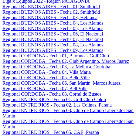
Liga x Equipos 2022 - Region PATAGONIA
Regional BUENOS AIRES - Fecha 01, Smithfield
Regional BUENOS AIRES - Fecha 02, Smithfield
Regional BUENOS AIRES - Fecha 03, Hebraica
Regional BUENOS AIRES - Fecha 04, Los Alamos
Regional BUENOS AIRES - Fecha 05, Los Alamos
Regional BUENOS AIRES - Fecha 06, El Nacional
Regional BUENOS AIRES - Fecha 07, El Nacional
Regional BUENOS AIRES - Fecha 08, Los Alamos
Regional BUENOS AIRES - Fecha 09, Los Alamos
Regional CORDOBA - Fecha 01, Barrancas Golf Club
Regional CORDOBA - Fecha 02, Club Argentino, Marcos Juarez
Regional CORDOBA - Fecha 03, La Melinca, Cordoba
Regional CORDOBA - Fecha 04, Villa Maria
Regional CORDOBA - Fecha 05, Belle Ville
Regional CORDOBA - Fecha 06, San Martin, Marcos Juarez
Regional CORDOBA - Fecha 07, Bell Ville
Regional CORDOBA - Fecha 08, Corral de Bustos
Regional ENTRE RIOS - Fecha 01, Golf Club Colon
Regional ENTRE RIOS - Fecha 02, Las Colinas, Parana
Regional ENTRE RIOS - Fecha 03, Club de Campo Libertador San
Martin
Regional ENTRE RIOS - Fecha 04, Club de Campo Libertador San
Martin
Regional ENTRE RIOS - Fecha 05, CAE, Parana