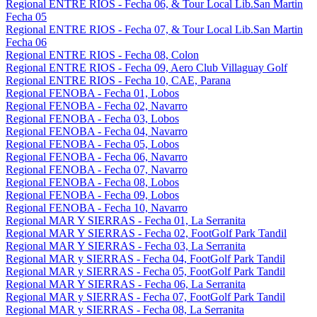
Regional ENTRE RIOS - Fecha 06, & Tour Local Lib.San Martin
Fecha 05
Regional ENTRE RIOS - Fecha 07, & Tour Local Lib.San Martin
Fecha 06
Regional ENTRE RIOS - Fecha 08, Colon
Regional ENTRE RIOS - Fecha 09, Aero Club Villaguay Golf
Regional ENTRE RIOS - Fecha 10, CAE, Parana
Regional FENOBA - Fecha 01, Lobos
Regional FENOBA - Fecha 02, Navarro
Regional FENOBA - Fecha 03, Lobos
Regional FENOBA - Fecha 04, Navarro
Regional FENOBA - Fecha 05, Lobos
Regional FENOBA - Fecha 06, Navarro
Regional FENOBA - Fecha 07, Navarro
Regional FENOBA - Fecha 08, Lobos
Regional FENOBA - Fecha 09, Lobos
Regional FENOBA - Fecha 10, Navarro
Regional MAR Y SIERRAS - Fecha 01, La Serranita
Regional MAR Y SIERRAS - Fecha 02, FootGolf Park Tandil
Regional MAR Y SIERRAS - Fecha 03, La Serranita
Regional MAR y SIERRAS - Fecha 04, FootGolf Park Tandil
Regional MAR y SIERRAS - Fecha 05, FootGolf Park Tandil
Regional MAR Y SIERRAS - Fecha 06, La Serranita
Regional MAR y SIERRAS - Fecha 07, FootGolf Park Tandil
Regional MAR y SIERRAS - Fecha 08, La Serranita