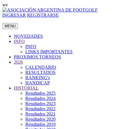
we
INGRESAR
REGISTRARSE
MENU
NOVEDADES
INFO
INFO
LINKS IMPORTANTES
PROXIMOS TORNEOS
2026
CALENDARIO
RESULTADOS
RANKING's
HANDICAP
HISTORIAL
Resultados 2025
Resultados 2024
Resultados 2023
Resultados 2022
Resultados 2021
Resultados 2020
Resultados 2019