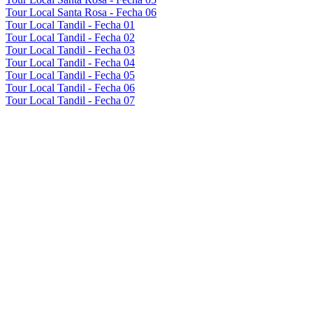
Tour Local Santa Rosa - Fecha 06
Tour Local Tandil - Fecha 01
Tour Local Tandil - Fecha 02
Tour Local Tandil - Fecha 03
Tour Local Tandil - Fecha 04
Tour Local Tandil - Fecha 05
Tour Local Tandil - Fecha 06
Tour Local Tandil - Fecha 07