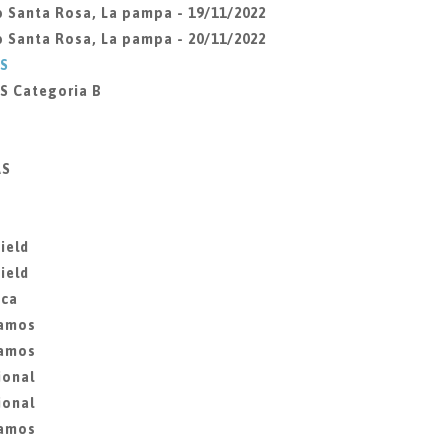
ub Santa Rosa, La pampa - 19/11/2022
ub Santa Rosa, La pampa - 20/11/2022
ES
S Categoria B
AS
ield
ield
ica
lamos
lamos
ional
ional
lamos