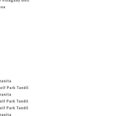
 Villaguay Golf
ana
ranita
olf Park Tandil
ranita
olf Park Tandil
olf Park Tandil
ranita