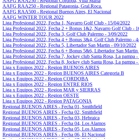
AAFG RAA250 - Regional Cordoba, Villa Maria
AAFG RAA250 - Regional Patagonia, Gral.Roca.
AAFG RAA500 - Regional Buenos Aires, El Nacional
AAFG WINTER TOUR 2022
Liga Profesional 2022, Fecha 1, Navarro Golf Club - 15/04/2022
Liga Profesional 2022, Fecha 2 + Bonus 1&2, Navarro Golf Club - 
Liga Profesional 2022, Fecha 3, Golf Club Palermo - 3/09/2022
Liga Profesional 2022, Fecha 4 + Bonus 3&4, Golf Club Palermo - 4
Liga Profesional 2022, Fecha 5, Libertador San Martin - 09/10/2022
Liga Profesional 2022, Fecha 6 + Bonus 5&6, Libertador San Martin
Liga Profesional 2022, Fecha 7, Jockey club Santa Rosa, La pampa -
Liga Profesional 2022, Fecha 8, Jockey club Santa Rosa, La pampa -
Liga x Equipos 2022 - Region BUENOS AIRES
Liga x Equipos 2022 - Region BUENOS AIRES Categoria B
Liga x Equipos 2022 - Region CORDOBA
Liga x Equipos 2022 - Region ENTRE RIOS
Liga x Equipos 2022 - Region MAR y SIERRAS
Liga x Equipos 2022 - Region OESTE
Liga x Equipos 2022 - Region PATAGONIA
Regional BUENOS AIRES - Fecha 01, Smithfield
Regional BUENOS AIRES - Fecha 02, Smithfield
Regional BUENOS AIRES - Fecha 03, Hebraica
Regional BUENOS AIRES - Fecha 04, Los Alamos
Regional BUENOS AIRES - Fecha 05, Los Alamos
Regional BUENOS AIRES - Fecha 06, El Nacional