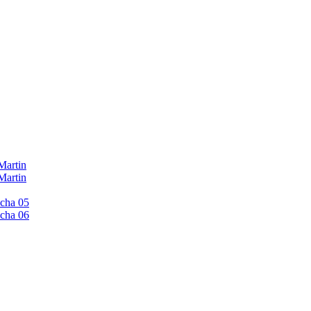
Martin
Martin
cha 05
cha 06