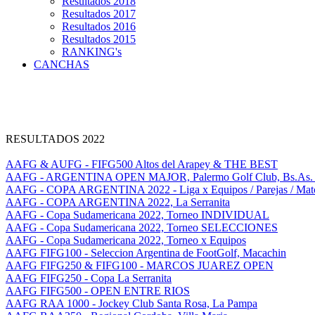
Resultados 2018
Resultados 2017
Resultados 2016
Resultados 2015
RANKING's
CANCHAS
RESULTADOS 2022
AAFG & AUFG - FIFG500 Altos del Arapey & THE BEST
AAFG - ARGENTINA OPEN MAJOR, Palermo Golf Club, Bs.As. 27
AAFG - COPA ARGENTINA 2022 - Liga x Equipos / Parejas / Mat
AAFG - COPA ARGENTINA 2022, La Serranita
AAFG - Copa Sudamericana 2022, Torneo INDIVIDUAL
AAFG - Copa Sudamericana 2022, Torneo SELECCIONES
AAFG - Copa Sudamericana 2022, Torneo x Equipos
AAFG FIFG100 - Seleccion Argentina de FootGolf, Macachin
AAFG FIFG250 & FIFG100 - MARCOS JUAREZ OPEN
AAFG FIFG250 - Copa La Serranita
AAFG FIFG500 - OPEN ENTRE RIOS
AAFG RAA 1000 - Jockey Club Santa Rosa, La Pampa