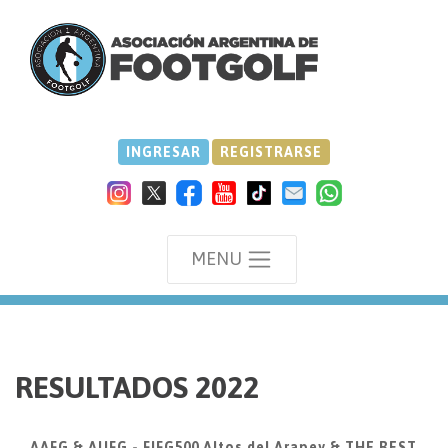
INGRESAR
REGISTRARSE
MENU
we
RESULTADOS 2022
AAFG & AUFG - FIFG500 Altos del Arapey & THE BEST