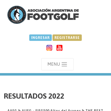
INGRESAR
REGISTRARSE
MENU
we
RESULTADOS 2022
AAFG & AUFG - FIFG500 Altos del Arapey & THE BEST