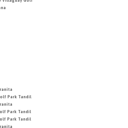
 Villaguay Golf
ana
ranita
olf Park Tandil
ranita
olf Park Tandil
olf Park Tandil
ranita