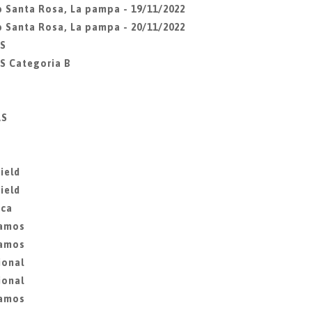
ub Santa Rosa, La pampa - 19/11/2022
ub Santa Rosa, La pampa - 20/11/2022
ES
S Categoria B
AS
ield
ield
ica
lamos
lamos
ional
ional
lamos