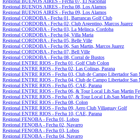
Regional BUENOS AIRES - Fecha 07, El Nacional
Regional BUENOS AIRES - Fecha 08, Los Alamos
Regional BUENOS AIRES - Fecha 09, Los Alamos
Regional CORDOBA - Fecha 01, Barrancas Golf Club
Regional CORDOBA - Fecha 02, Club Argentino, Marcos Juarez
Regional CORDOBA - Fecha 03, La Melinca, Cordoba
Regional CORDOBA - Fecha 04, Villa Maria
Regional CORDOBA - Fecha 05, Belle Ville
Regional CORDOBA - Fecha 06, San Martin, Marcos Juarez
Regional CORDOBA - Fecha 07, Bell Ville
Regional CORDOBA - Fecha 08, Corral de Bustos
Regional ENTRE RIOS - Fecha 01, Golf Club Colon
Regional ENTRE RIOS - Fecha 02, Las Colinas, Parana
Regional ENTRE RIOS - Fecha 03, Club de Campo Libertador San 
Regional ENTRE RIOS - Fecha 04, Club de Campo Libertador San 
Regional ENTRE RIOS - Fecha 05, CAE, Parana
Regional ENTRE RIOS - Fecha 06, & Tour Local Lib.San Martin Fe
Regional ENTRE RIOS - Fecha 07, & Tour Local Lib.San Martin Fe
Regional ENTRE RIOS - Fecha 08, Colon
Regional ENTRE RIOS - Fecha 09, Aero Club Villaguay Golf
Regional ENTRE RIOS - Fecha 10, CAE, Parana
Regional FENOBA - Fecha 01, Lobos
Regional FENOBA - Fecha 02, Navarro
Regional FENOBA - Fecha 03, Lobos
Regional FENOBA - Fecha 04, Navarro