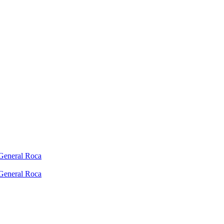
General Roca
General Roca