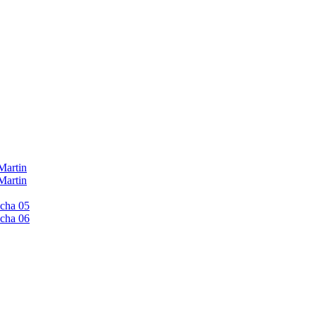
Martin
Martin
cha 05
cha 06