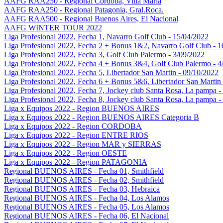
AAFG RAA250 - Regional Cordoba, Villa Maria
AAFG RAA250 - Regional Patagonia, Gral.Roca.
AAFG RAA500 - Regional Buenos Aires, El Nacional
AAFG WINTER TOUR 2022
Liga Profesional 2022, Fecha 1, Navarro Golf Club - 15/04/2022
Liga Profesional 2022, Fecha 2 + Bonus 1&2, Navarro Golf Club - 
Liga Profesional 2022, Fecha 3, Golf Club Palermo - 3/09/2022
Liga Profesional 2022, Fecha 4 + Bonus 3&4, Golf Club Palermo - 4
Liga Profesional 2022, Fecha 5, Libertador San Martin - 09/10/2022
Liga Profesional 2022, Fecha 6 + Bonus 5&6, Libertador San Martin
Liga Profesional 2022, Fecha 7, Jockey club Santa Rosa, La pampa -
Liga Profesional 2022, Fecha 8, Jockey club Santa Rosa, La pampa -
Liga x Equipos 2022 - Region BUENOS AIRES
Liga x Equipos 2022 - Region BUENOS AIRES Categoria B
Liga x Equipos 2022 - Region CORDOBA
Liga x Equipos 2022 - Region ENTRE RIOS
Liga x Equipos 2022 - Region MAR y SIERRAS
Liga x Equipos 2022 - Region OESTE
Liga x Equipos 2022 - Region PATAGONIA
Regional BUENOS AIRES - Fecha 01, Smithfield
Regional BUENOS AIRES - Fecha 02, Smithfield
Regional BUENOS AIRES - Fecha 03, Hebraica
Regional BUENOS AIRES - Fecha 04, Los Alamos
Regional BUENOS AIRES - Fecha 05, Los Alamos
Regional BUENOS AIRES - Fecha 06, El Nacional