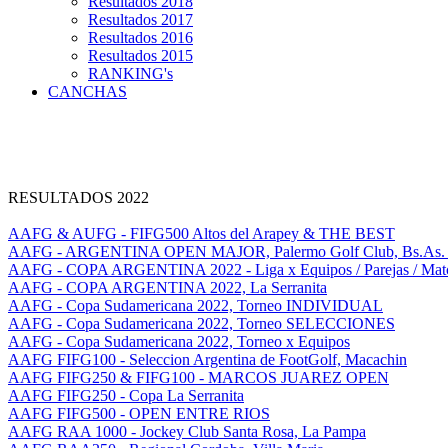
Resultados 2018
Resultados 2017
Resultados 2016
Resultados 2015
RANKING's
CANCHAS
RESULTADOS 2022
AAFG & AUFG - FIFG500 Altos del Arapey & THE BEST
AAFG - ARGENTINA OPEN MAJOR, Palermo Golf Club, Bs.As. 27
AAFG - COPA ARGENTINA 2022 - Liga x Equipos / Parejas / Mat
AAFG - COPA ARGENTINA 2022, La Serranita
AAFG - Copa Sudamericana 2022, Torneo INDIVIDUAL
AAFG - Copa Sudamericana 2022, Torneo SELECCIONES
AAFG - Copa Sudamericana 2022, Torneo x Equipos
AAFG FIFG100 - Seleccion Argentina de FootGolf, Macachin
AAFG FIFG250 & FIFG100 - MARCOS JUAREZ OPEN
AAFG FIFG250 - Copa La Serranita
AAFG FIFG500 - OPEN ENTRE RIOS
AAFG RAA 1000 - Jockey Club Santa Rosa, La Pampa