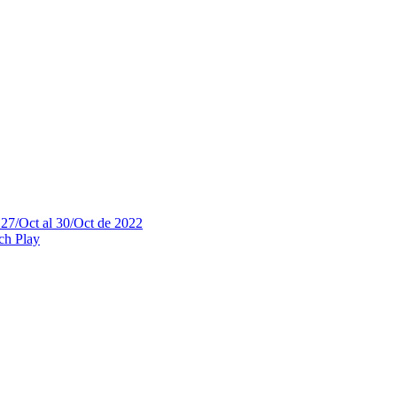
/Oct al 30/Oct de 2022
ch Play