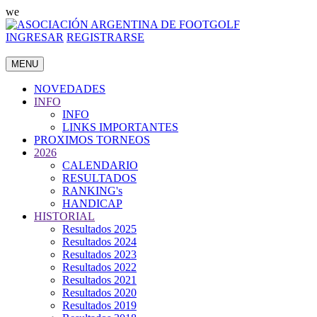
we
INGRESAR
REGISTRARSE
MENU
NOVEDADES
INFO
INFO
LINKS IMPORTANTES
PROXIMOS TORNEOS
2026
CALENDARIO
RESULTADOS
RANKING's
HANDICAP
HISTORIAL
Resultados 2025
Resultados 2024
Resultados 2023
Resultados 2022
Resultados 2021
Resultados 2020
Resultados 2019