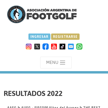
INGRESAR
REGISTRARSE
MENU
we
RESULTADOS 2022
AAFG & AUFG - FIFG500 Altos del Arapey & THE BEST