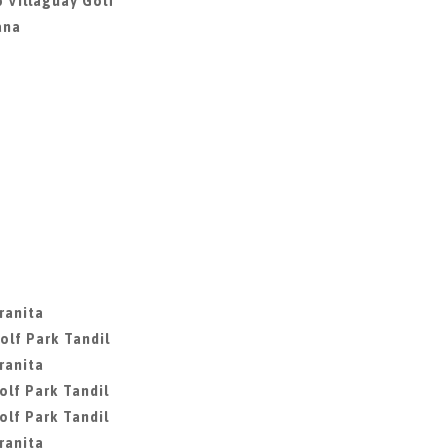
 Villaguay Golf
ana
ranita
olf Park Tandil
ranita
olf Park Tandil
olf Park Tandil
ranita