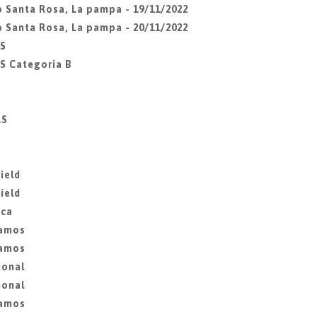
ub Santa Rosa, La pampa - 19/11/2022
ub Santa Rosa, La pampa - 20/11/2022
ES
S Categoria B
AS
ield
ield
ica
lamos
lamos
ional
ional
lamos