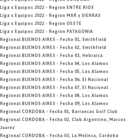
Liga x Equipos 2022 - Region ENTRE RIOS
Liga x Equipos 2022 - Region MAR y SIERRAS
Liga x Equipos 2022 - Region OESTE
Liga x Equipos 2022 - Region PATAGONIA
Regional BUENOS AIRES - Fecha 01, Smithfield
Regional BUENOS AIRES - Fecha 02, Smithfield
Regional BUENOS AIRES - Fecha 03, Hebraica
Regional BUENOS AIRES - Fecha 04, Los Alamos
Regional BUENOS AIRES - Fecha 05, Los Alamos
Regional BUENOS AIRES - Fecha 06, El Nacional
Regional BUENOS AIRES - Fecha 07, El Nacional
Regional BUENOS AIRES - Fecha 08, Los Alamos
Regional BUENOS AIRES - Fecha 09, Los Alamos
Regional CORDOBA - Fecha 01, Barrancas Golf Club
Regional CORDOBA - Fecha 02, Club Argentino, Marcos
Juarez
Regional CORDOBA - Fecha 03, La Melinca, Cordoba