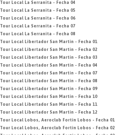
Tour Local La Serranita - Fecha 04
Tour Local La Serranita - Fecha 05
Tour Local La Serranita - Fecha 06
Tour Local La Serranita - Fecha 07
Tour Local La Serranita - Fecha 08
Tour Local Libertador San Martin - Fecha 01
Tour Local Libertador San Martin - Fecha 02
Tour Local Libertador San Martin - Fecha 03
Tour Local Libertador San Martin - Fecha 04
Tour Local Libertador San Martin - Fecha 07
Tour Local Libertador San Martin - Fecha 08
Tour Local Libertador San Martin - Fecha 09
Tour Local Libertador San Martin - Fecha 10
Tour Local Libertador San Martin - Fecha 11
Tour Local Libertador San Martin - Fecha 12
Tour Local Lobos, Aeroclub Fortin Lobos - Fecha 01
Tour Local Lobos, Aeroclub Fortin Lobos - Fecha 02