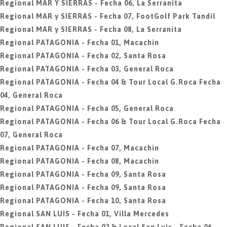
Regional MAR Y SIERRAS - Fecha 06, La Serranita
Regional MAR y SIERRAS - Fecha 07, FootGolf Park Tandil
Regional MAR y SIERRAS - Fecha 08, La Serranita
Regional PATAGONIA - Fecha 01, Macachin
Regional PATAGONIA - Fecha 02, Santa Rosa
Regional PATAGONIA - Fecha 03, General Roca
Regional PATAGONIA - Fecha 04 & Tour Local G.Roca Fecha
04, General Roca
Regional PATAGONIA - Fecha 05, General Roca
Regional PATAGONIA - Fecha 06 & Tour Local G.Roca Fecha
07, General Roca
Regional PATAGONIA - Fecha 07, Macachin
Regional PATAGONIA - Fecha 08, Macachin
Regional PATAGONIA - Fecha 09, Santa Rosa
Regional PATAGONIA - Fecha 09, Santa Rosa
Regional PATAGONIA - Fecha 10, Santa Rosa
Regional SAN LUIS - Fecha 01, Villa Mercedes