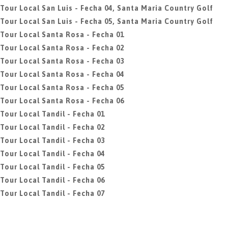
Tour Local San Luis - Fecha 04, Santa Maria Country Golf
Tour Local San Luis - Fecha 05, Santa Maria Country Golf
Tour Local Santa Rosa - Fecha 01
Tour Local Santa Rosa - Fecha 02
Tour Local Santa Rosa - Fecha 03
Tour Local Santa Rosa - Fecha 04
Tour Local Santa Rosa - Fecha 05
Tour Local Santa Rosa - Fecha 06
Tour Local Tandil - Fecha 01
Tour Local Tandil - Fecha 02
Tour Local Tandil - Fecha 03
Tour Local Tandil - Fecha 04
Tour Local Tandil - Fecha 05
Tour Local Tandil - Fecha 06
Tour Local Tandil - Fecha 07