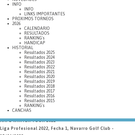
27/Oct al 30/Oct de 2022
INFO
INFO
AAFG - COPA ARGENTINA 2022 - Liga x Equipos / Parejas /
LINKS IMPORTANTES
Match Play
PROXIMOS TORNEOS
2026
AAFG - COPA ARGENTINA 2022, La Serranita
CALENDARIO
RESULTADOS
AAFG - Copa Sudamericana 2022, Torneo INDIVIDUAL
RANKING's
AAFG - Copa Sudamericana 2022, Torneo SELECCIONES
HANDICAP
HISTORIAL
AAFG - Copa Sudamericana 2022, Torneo x Equipos
Resultados 2025
Resultados 2024
AAFG FIFG100 - Seleccion Argentina de FootGolf, Macachin
Resultados 2023
AAFG FIFG250 & FIFG100 - MARCOS JUAREZ OPEN
Resultados 2022
Resultados 2021
AAFG FIFG250 - Copa La Serranita
Resultados 2020
AAFG FIFG500 - OPEN ENTRE RIOS
Resultados 2019
Resultados 2018
AAFG RAA 1000 - Jockey Club Santa Rosa, La Pampa
Resultados 2017
Resultados 2016
AAFG RAA250 - Regional Cordoba, Villa Maria
Resultados 2015
AAFG RAA250 - Regional Patagonia, Gral.Roca.
RANKING's
CANCHAS
AAFG RAA500 - Regional Buenos Aires, El Nacional
AAFG WINTER TOUR 2022
Liga Profesional 2022, Fecha 1, Navarro Golf Club -