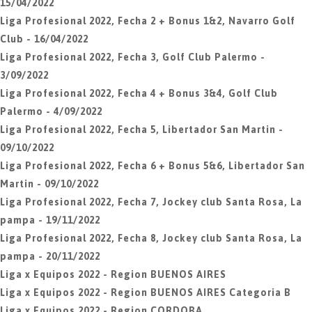
15/04/2022
Liga Profesional 2022, Fecha 2 + Bonus 1&2, Navarro Golf
Club - 16/04/2022
Liga Profesional 2022, Fecha 3, Golf Club Palermo -
3/09/2022
Liga Profesional 2022, Fecha 4 + Bonus 3&4, Golf Club
Palermo - 4/09/2022
Liga Profesional 2022, Fecha 5, Libertador San Martin -
09/10/2022
Liga Profesional 2022, Fecha 6 + Bonus 5&6, Libertador San
Martin - 09/10/2022
Liga Profesional 2022, Fecha 7, Jockey club Santa Rosa, La
pampa - 19/11/2022
Liga Profesional 2022, Fecha 8, Jockey club Santa Rosa, La
pampa - 20/11/2022
Liga x Equipos 2022 - Region BUENOS AIRES
Liga x Equipos 2022 - Region BUENOS AIRES Categoria B
Liga x Equipos 2022 - Region CORDOBA