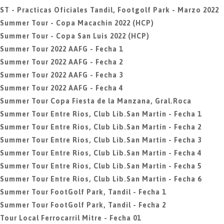
ST - Practicas Oficiales Tandil, Footgolf Park - Marzo 2022
Summer Tour - Copa Macachin 2022 (HCP)
Summer Tour - Copa San Luis 2022 (HCP)
Summer Tour 2022 AAFG - Fecha 1
Summer Tour 2022 AAFG - Fecha 2
Summer Tour 2022 AAFG - Fecha 3
Summer Tour 2022 AAFG - Fecha 4
Summer Tour Copa Fiesta de la Manzana, Gral.Roca
Summer Tour Entre Rios, Club Lib.San Martin - Fecha 1
Summer Tour Entre Rios, Club Lib.San Martin - Fecha 2
Summer Tour Entre Rios, Club Lib.San Martin - Fecha 3
Summer Tour Entre Rios, Club Lib.San Martin - Fecha 4
Summer Tour Entre Rios, Club Lib.San Martin - Fecha 5
Summer Tour Entre Rios, Club Lib.San Martin - Fecha 6
Summer Tour FootGolf Park, Tandil - Fecha 1
Summer Tour FootGolf Park, Tandil - Fecha 2
Tour Local Ferrocarril Mitre - Fecha 01