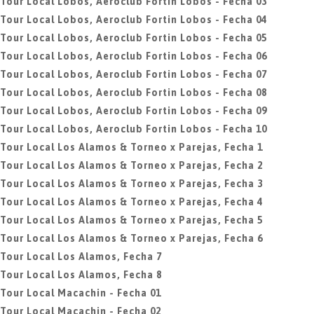
Tour Local Lobos, Aeroclub Fortin Lobos - Fecha 03
Tour Local Lobos, Aeroclub Fortin Lobos - Fecha 04
Tour Local Lobos, Aeroclub Fortin Lobos - Fecha 05
Tour Local Lobos, Aeroclub Fortin Lobos - Fecha 06
Tour Local Lobos, Aeroclub Fortin Lobos - Fecha 07
Tour Local Lobos, Aeroclub Fortin Lobos - Fecha 08
Tour Local Lobos, Aeroclub Fortin Lobos - Fecha 09
Tour Local Lobos, Aeroclub Fortin Lobos - Fecha 10
Tour Local Los Alamos & Torneo x Parejas, Fecha 1
Tour Local Los Alamos & Torneo x Parejas, Fecha 2
Tour Local Los Alamos & Torneo x Parejas, Fecha 3
Tour Local Los Alamos & Torneo x Parejas, Fecha 4
Tour Local Los Alamos & Torneo x Parejas, Fecha 5
Tour Local Los Alamos & Torneo x Parejas, Fecha 6
Tour Local Los Alamos, Fecha 7
Tour Local Los Alamos, Fecha 8
Tour Local Macachin - Fecha 01
Tour Local Macachin - Fecha 02