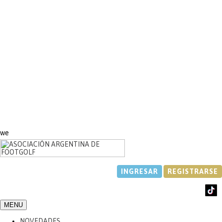
we
INGRESAR
REGISTRARSE
RESULTADOS 2022
AAFG & AUFG - FIFG500 Altos del Arapey & THE BEST
MENU
AAFG - ARGENTINA OPEN MAJOR, Palermo Golf Club, Bs.As.
NOVEDADES