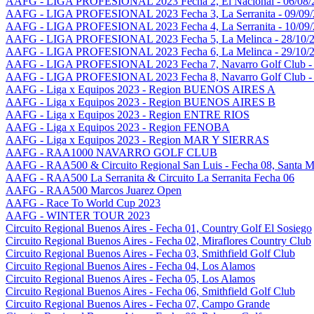
AAFG - LIGA PROFESIONAL 2023 Fecha 2, El Nacional - 06/08/
AAFG - LIGA PROFESIONAL 2023 Fecha 3, La Serranita - 09/09
AAFG - LIGA PROFESIONAL 2023 Fecha 4, La Serranita - 10/09
AAFG - LIGA PROFESIONAL 2023 Fecha 5, La Melinca - 28/10/
AAFG - LIGA PROFESIONAL 2023 Fecha 6, La Melinca - 29/10/
AAFG - LIGA PROFESIONAL 2023 Fecha 7, Navarro Golf Club - 
AAFG - LIGA PROFESIONAL 2023 Fecha 8, Navarro Golf Club - 
AAFG - Liga x Equipos 2023 - Region BUENOS AIRES A
AAFG - Liga x Equipos 2023 - Region BUENOS AIRES B
AAFG - Liga x Equipos 2023 - Region ENTRE RIOS
AAFG - Liga x Equipos 2023 - Region FENOBA
AAFG - Liga x Equipos 2023 - Region MAR Y SIERRAS
AAFG - RAA1000 NAVARRO GOLF CLUB
AAFG - RAA500 & Circuito Regional San Luis - Fecha 08, Santa M
AAFG - RAA500 La Serranita & Circuito La Serranita Fecha 06
AAFG - RAA500 Marcos Juarez Open
AAFG - Race To World Cup 2023
AAFG - WINTER TOUR 2023
Circuito Regional Buenos Aires - Fecha 01, Country Golf El Sosiego
Circuito Regional Buenos Aires - Fecha 02, Miraflores Country Club
Circuito Regional Buenos Aires - Fecha 03, Smithfield Golf Club
Circuito Regional Buenos Aires - Fecha 04, Los Alamos
Circuito Regional Buenos Aires - Fecha 05, Los Alamos
Circuito Regional Buenos Aires - Fecha 06, Smithfield Golf Club
Circuito Regional Buenos Aires - Fecha 07, Campo Grande