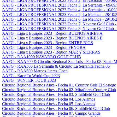
AAFG - LIGA PROFESIONAL 2023 Fecha 2, El Nacional - 06/08/
AAFG - LIGA PROFESIONAL 2023 Fecha 3, La Serranita - 09/09
AAFG - LIGA PROFESIONAL 2023 Fecha 4, La Serranita - 10/09
AAFG - LIGA PROFESIONAL 2023 Fecha 5, La Melinca - 28/10/
AAFG - LIGA PROFESIONAL 2023 Fecha 6, La Melinca - 29/10/
AAFG - LIGA PROFESIONAL 2023 Fecha 7, Navarro Golf Club - 
AAFG - LIGA PROFESIONAL 2023 Fecha 8, Navarro Golf Club - 
AAFG - Liga x Equipos 2023 - Region BUENOS AIRES A
AAFG - Liga x Equipos 2023 - Region BUENOS AIRES B
AAFG - Liga x Equipos 2023 - Region ENTRE RIOS
AAFG - Liga x Equipos 2023 - Region FENOBA
AAFG - Liga x Equipos 2023 - Region MAR Y SIERRAS
AAFG - RAA1000 NAVARRO GOLF CLUB
AAFG - RAA500 & Circuito Regional San Luis - Fecha 08, Santa M
AAFG - RAA500 La Serranita & Circuito La Serranita Fecha 06
AAFG - RAA500 Marcos Juarez Open
AAFG - Race To World Cup 2023
AAFG - WINTER TOUR 2023
Circuito Regional Buenos Aires - Fecha 01, Country Golf El Sosiego
Circuito Regional Buenos Aires - Fecha 02, Miraflores Country Club
Circuito Regional Buenos Aires - Fecha 03, Smithfield Golf Club
Circuito Regional Buenos Aires - Fecha 04, Los Alamos
Circuito Regional Buenos Aires - Fecha 05, Los Alamos
Circuito Regional Buenos Aires - Fecha 06, Smithfield Golf Club
Circuito Regional Buenos Aires - Fecha 07, Campo Grande