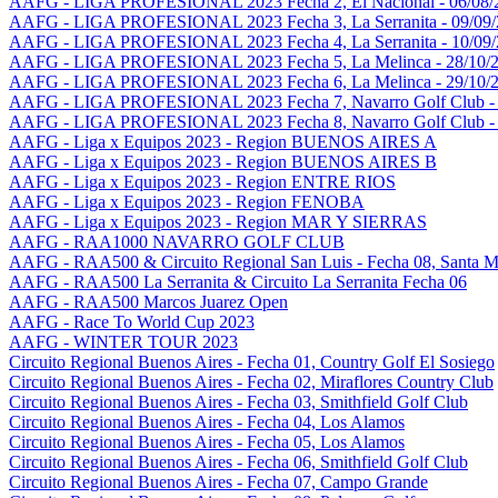
AAFG - LIGA PROFESIONAL 2023 Fecha 2, El Nacional - 06/08/
AAFG - LIGA PROFESIONAL 2023 Fecha 3, La Serranita - 09/09
AAFG - LIGA PROFESIONAL 2023 Fecha 4, La Serranita - 10/09
AAFG - LIGA PROFESIONAL 2023 Fecha 5, La Melinca - 28/10/
AAFG - LIGA PROFESIONAL 2023 Fecha 6, La Melinca - 29/10/
AAFG - LIGA PROFESIONAL 2023 Fecha 7, Navarro Golf Club - 
AAFG - LIGA PROFESIONAL 2023 Fecha 8, Navarro Golf Club - 
AAFG - Liga x Equipos 2023 - Region BUENOS AIRES A
AAFG - Liga x Equipos 2023 - Region BUENOS AIRES B
AAFG - Liga x Equipos 2023 - Region ENTRE RIOS
AAFG - Liga x Equipos 2023 - Region FENOBA
AAFG - Liga x Equipos 2023 - Region MAR Y SIERRAS
AAFG - RAA1000 NAVARRO GOLF CLUB
AAFG - RAA500 & Circuito Regional San Luis - Fecha 08, Santa M
AAFG - RAA500 La Serranita & Circuito La Serranita Fecha 06
AAFG - RAA500 Marcos Juarez Open
AAFG - Race To World Cup 2023
AAFG - WINTER TOUR 2023
Circuito Regional Buenos Aires - Fecha 01, Country Golf El Sosiego
Circuito Regional Buenos Aires - Fecha 02, Miraflores Country Club
Circuito Regional Buenos Aires - Fecha 03, Smithfield Golf Club
Circuito Regional Buenos Aires - Fecha 04, Los Alamos
Circuito Regional Buenos Aires - Fecha 05, Los Alamos
Circuito Regional Buenos Aires - Fecha 06, Smithfield Golf Club
Circuito Regional Buenos Aires - Fecha 07, Campo Grande