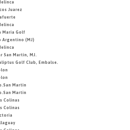
Melinca
cos Juarez
mafuerte
Melinca
a Maria Golf
b Argentino (MJ)
Melinca
r San Martin, MJ.
aliptus Golf Club, Embalse.
olon
olon
ib.San Martin
ib.San Martin
as Colinas
as Colinas
ctoria
illaguay