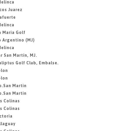
Melinca
cos Juarez
mafuerte
Melinca
a Maria Golf
b Argentino (MJ)
Melinca
r San Martin, MJ.
aliptus Golf Club, Embalse.
olon
olon
ib.San Martin
ib.San Martin
as Colinas
as Colinas
ctoria
illaguay