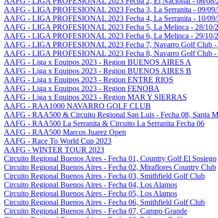
AAFG - LIGA PROFESIONAL 2023 Fecha 2, El Nacional - 06/08/
AAFG - LIGA PROFESIONAL 2023 Fecha 3, La Serranita - 09/09
AAFG - LIGA PROFESIONAL 2023 Fecha 4, La Serranita - 10/09
AAFG - LIGA PROFESIONAL 2023 Fecha 5, La Melinca - 28/10/
AAFG - LIGA PROFESIONAL 2023 Fecha 6, La Melinca - 29/10/
AAFG - LIGA PROFESIONAL 2023 Fecha 7, Navarro Golf Club - 
AAFG - LIGA PROFESIONAL 2023 Fecha 8, Navarro Golf Club - 
AAFG - Liga x Equipos 2023 - Region BUENOS AIRES A
AAFG - Liga x Equipos 2023 - Region BUENOS AIRES B
AAFG - Liga x Equipos 2023 - Region ENTRE RIOS
AAFG - Liga x Equipos 2023 - Region FENOBA
AAFG - Liga x Equipos 2023 - Region MAR Y SIERRAS
AAFG - RAA1000 NAVARRO GOLF CLUB
AAFG - RAA500 & Circuito Regional San Luis - Fecha 08, Santa M
AAFG - RAA500 La Serranita & Circuito La Serranita Fecha 06
AAFG - RAA500 Marcos Juarez Open
AAFG - Race To World Cup 2023
AAFG - WINTER TOUR 2023
Circuito Regional Buenos Aires - Fecha 01, Country Golf El Sosiego
Circuito Regional Buenos Aires - Fecha 02, Miraflores Country Club
Circuito Regional Buenos Aires - Fecha 03, Smithfield Golf Club
Circuito Regional Buenos Aires - Fecha 04, Los Alamos
Circuito Regional Buenos Aires - Fecha 05, Los Alamos
Circuito Regional Buenos Aires - Fecha 06, Smithfield Golf Club
Circuito Regional Buenos Aires - Fecha 07, Campo Grande