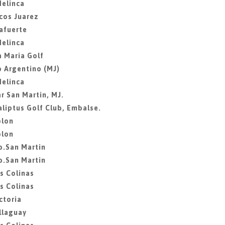
Melinca
cos Juarez
mafuerte
Melinca
a Maria Golf
b Argentino (MJ)
Melinca
r San Martin, MJ.
aliptus Golf Club, Embalse.
olon
olon
ib.San Martin
ib.San Martin
as Colinas
as Colinas
ctoria
illaguay