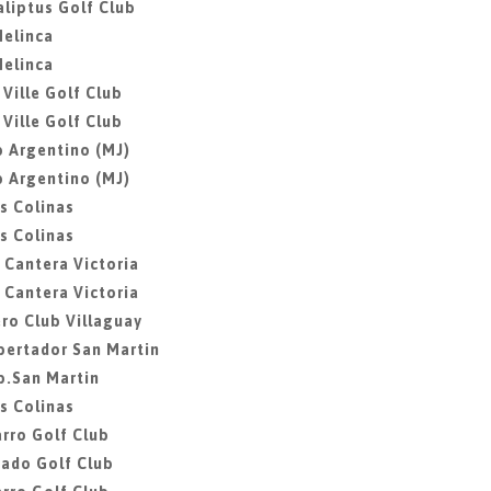
aliptus Golf Club
Melinca
Melinca
 Ville Golf Club
 Ville Golf Club
b Argentino (MJ)
b Argentino (MJ)
as Colinas
as Colinas
a Cantera Victoria
a Cantera Victoria
ero Club Villaguay
ibertador San Martin
ib.San Martin
as Colinas
rro Golf Club
gado Golf Club