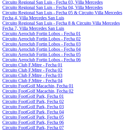
Circuito Regional San Luis - Fecha 03, Villa Mercedes
Circuito Regional San Luis - Fecha 04, Villa Mercedes
Circuito Regional San Luis - Fecha 05 & Circuito Villa Mercedes
Fecha 4, Villa Mercedes San Luis
Circuito Regional San Luis - Fecha 8 & Circuito Villa Mercedes
Fecha 7, Villa Mercedes San Luis
Circuito Aeroclub Fortin Lobos - Fecha 01
Circuito Aeroclub Fortin Lobos - Fecha 02
Circuito Aeroclub Fortin Lobos - Fecha 03
Circuito Aeroclub Fortin Lobos - Fecha 04
Circuito Aeroclub Fortin Lobos - Fecha 05
Circuito Aeroclub Fortin Lobos - Fecha 06
Circuito Club F.Mitre - Fecha 01
Circuito Club F.Mitre - Fecha 02
Circuito Club F.Mitre - Fecha 03
Circuito Club F.Mitre - Fecha 04
Circuito FootGolf Macachin, Fecha 01
Circuito FootGolf Macachin, Fecha 02
Circuito FootGolf Park, Fecha 01
Circuito FootGolf Park, Fecha 02
Circuito FootGolf Park, Fecha 03
Circuito FootGolf Park, Fecha 04
Circuito FootGolf Park, Fecha 05
Circuito FootGolf Park, Fecha 06
Circuito FootGolf Park, Fecha 07