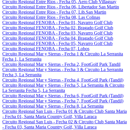
Circuito Regional Entre Rios - Fecha 05, Aero Club Villaguay
Circuito Regional Entre Rios - Fecha 06, Libertador San Martin
Circuito Regional Entre Rios - Fecha 07, Lib.San Martin
Circuito Regional Entre Rios - Fecha 08, Las Colinas
Circuito Regional FENOBA - Fecha 01, Navarro Golf Club
Circuito Regional FENOBA - Fecha 02, Bragado Golf Club
Circuito Regional FENOBA - Fecha 03, Navarro Golf Club
Circuito Regional FENOBA - Fecha 04, Bragado Golf Club
Circuito Regional FENOBA - Fecha 05, Navarro Golf Club
Circuito Regional FENOBA - Fecha 07, Lobos
Circuito Regional Mar y Sierras - Fecha 1 & Circuito La Serranita
Fecha 1, La Serranita
Circuito Regional Mar y Sierras - Fecha 2, FootGolf Park Tandil
Circuito Regional Mar y Sierras - Fecha 3 & Circuito La Serranita
Fecha 3, La Serranita
Circuito Regional Mar y Sierras - Fecha 4, FootGolf Park (Tandil)
Circuito Regional Mar y Sierras - Fecha 5, La Serranita & Circuito
La Serranita Fecha 5, La Serranita
Circuito Regional Mar y Sierras - Fecha 6, FootGolf Park (Tandil)
Circuito Regional Mar y Sierras - Fecha 7, FootGolf Park (Tandil)
Circuito Regional Mar y Sierras - Fecha 8, La Serranita
Circuito Regional San Luis - Fecha 01 & Circuito Club Santa Maria
- Fecha 01, Santa Maria Country Golf, Villa Laraca
Circuito Regional San Luis - Fecha 02 & Circuito Club Santa Maria
- Fecha 03, Santa Maria Country Golf, Villa Laraca