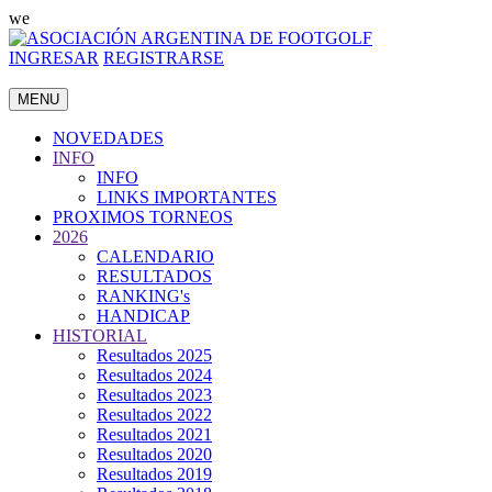
we
INGRESAR
REGISTRARSE
MENU
NOVEDADES
INFO
INFO
LINKS IMPORTANTES
PROXIMOS TORNEOS
2026
CALENDARIO
RESULTADOS
RANKING's
HANDICAP
HISTORIAL
Resultados 2025
Resultados 2024
Resultados 2023
Resultados 2022
Resultados 2021
Resultados 2020
Resultados 2019