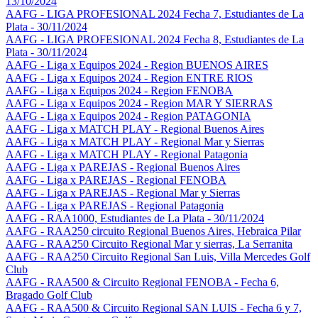
13/10/2024
AAFG - LIGA PROFESIONAL 2024 Fecha 7, Estudiantes de La
Plata - 30/11/2024
AAFG - LIGA PROFESIONAL 2024 Fecha 8, Estudiantes de La
Plata - 30/11/2024
AAFG - Liga x Equipos 2024 - Region BUENOS AIRES
AAFG - Liga x Equipos 2024 - Region ENTRE RIOS
AAFG - Liga x Equipos 2024 - Region FENOBA
AAFG - Liga x Equipos 2024 - Region MAR Y SIERRAS
AAFG - Liga x Equipos 2024 - Region PATAGONIA
AAFG - Liga x MATCH PLAY - Regional Buenos Aires
AAFG - Liga x MATCH PLAY - Regional Mar y Sierras
AAFG - Liga x MATCH PLAY - Regional Patagonia
AAFG - Liga x PAREJAS - Regional Buenos Aires
AAFG - Liga x PAREJAS - Regional FENOBA
AAFG - Liga x PAREJAS - Regional Mar y Sierras
AAFG - Liga x PAREJAS - Regional Patagonia
AAFG - RAA1000, Estudiantes de La Plata - 30/11/2024
AAFG - RAA250 circuito Regional Buenos Aires, Hebraica Pilar
AAFG - RAA250 Circuito Regional Mar y sierras, La Serranita
AAFG - RAA250 Circuito Regional San Luis, Villa Mercedes Golf
Club
AAFG - RAA500 & Circuito Regional FENOBA - Fecha 6,
Bragado Golf Club
AAFG - RAA500 & Circuito Regional SAN LUIS - Fecha 6 y 7,