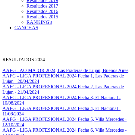
Resultados 2018
Resultados 2017
Resultados 2016
Resultados 2015
RANKING's
CANCHAS
RESULTADOS 2024
AAFG - AO MAJOR 2024, Las Praderas de Lujan, Buenos Aires
AAFG - LIGA PROFESIONAL 2024 Fecha 1, Las Paderas de
Lujan - 20/04/2024
AAFG - LIGA PROFESIONAL 2024 Fecha 2, Las Paderas de
Lujan - 21/04/2024
AAFG - LIGA PROFESIONAL 2024 Fecha 3, El Nacional -
10/08/2024
AAFG - LIGA PROFESIONAL 2024 Fecha 4, El Nacional -
11/08/2024
AAFG - LIGA PROFESIONAL 2024 Fecha 5, Villa Mercedes -
12/10/2024
AAFG - LIGA PROFESIONAL 2024 Fecha 6, Villa Mercedes -