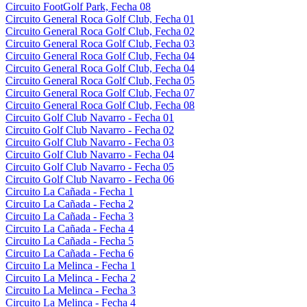
Circuito FootGolf Park, Fecha 08
Circuito General Roca Golf Club, Fecha 01
Circuito General Roca Golf Club, Fecha 02
Circuito General Roca Golf Club, Fecha 03
Circuito General Roca Golf Club, Fecha 04
Circuito General Roca Golf Club, Fecha 04
Circuito General Roca Golf Club, Fecha 05
Circuito General Roca Golf Club, Fecha 07
Circuito General Roca Golf Club, Fecha 08
Circuito Golf Club Navarro - Fecha 01
Circuito Golf Club Navarro - Fecha 02
Circuito Golf Club Navarro - Fecha 03
Circuito Golf Club Navarro - Fecha 04
Circuito Golf Club Navarro - Fecha 05
Circuito Golf Club Navarro - Fecha 06
Circuito La Cañada - Fecha 1
Circuito La Cañada - Fecha 2
Circuito La Cañada - Fecha 3
Circuito La Cañada - Fecha 4
Circuito La Cañada - Fecha 5
Circuito La Cañada - Fecha 6
Circuito La Melinca - Fecha 1
Circuito La Melinca - Fecha 2
Circuito La Melinca - Fecha 3
Circuito La Melinca - Fecha 4