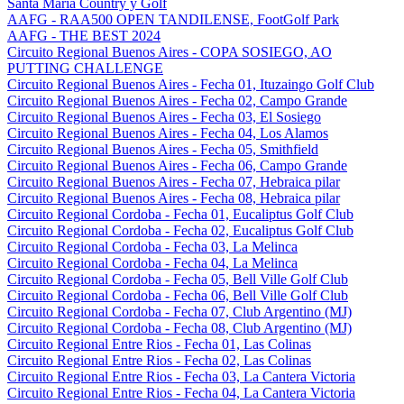
Santa Maria Country y Golf
AAFG - RAA500 OPEN TANDILENSE, FootGolf Park
AAFG - THE BEST 2024
Circuito Regional Buenos Aires - COPA SOSIEGO, AO
PUTTING CHALLENGE
Circuito Regional Buenos Aires - Fecha 01, Ituzaingo Golf Club
Circuito Regional Buenos Aires - Fecha 02, Campo Grande
Circuito Regional Buenos Aires - Fecha 03, El Sosiego
Circuito Regional Buenos Aires - Fecha 04, Los Alamos
Circuito Regional Buenos Aires - Fecha 05, Smithfield
Circuito Regional Buenos Aires - Fecha 06, Campo Grande
Circuito Regional Buenos Aires - Fecha 07, Hebraica pilar
Circuito Regional Buenos Aires - Fecha 08, Hebraica pilar
Circuito Regional Cordoba - Fecha 01, Eucaliptus Golf Club
Circuito Regional Cordoba - Fecha 02, Eucaliptus Golf Club
Circuito Regional Cordoba - Fecha 03, La Melinca
Circuito Regional Cordoba - Fecha 04, La Melinca
Circuito Regional Cordoba - Fecha 05, Bell Ville Golf Club
Circuito Regional Cordoba - Fecha 06, Bell Ville Golf Club
Circuito Regional Cordoba - Fecha 07, Club Argentino (MJ)
Circuito Regional Cordoba - Fecha 08, Club Argentino (MJ)
Circuito Regional Entre Rios - Fecha 01, Las Colinas
Circuito Regional Entre Rios - Fecha 02, Las Colinas
Circuito Regional Entre Rios - Fecha 03, La Cantera Victoria
Circuito Regional Entre Rios - Fecha 04, La Cantera Victoria