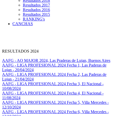
Resultados 2018
Resultados 2017
Resultados 2016
Resultados 2015
RANKING's
CANCHAS
RESULTADOS 2024
AAFG - AO MAJOR 2024, Las Praderas de Lujan, Buenos Aires
AAFG - LIGA PROFESIONAL 2024 Fecha 1, Las Paderas de
Lujan - 20/04/2024
AAFG - LIGA PROFESIONAL 2024 Fecha 2, Las Paderas de
Lujan - 21/04/2024
AAFG - LIGA PROFESIONAL 2024 Fecha 3, El Nacional -
10/08/2024
AAFG - LIGA PROFESIONAL 2024 Fecha 4, El Nacional -
11/08/2024
AAFG - LIGA PROFESIONAL 2024 Fecha 5, Villa Mercedes -
12/10/2024
AAFG - LIGA PROFESIONAL 2024 Fecha 6, Villa Mercedes -