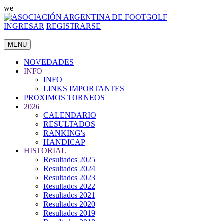
we
INGRESAR
REGISTRARSE
MENU
NOVEDADES
INFO
INFO
LINKS IMPORTANTES
PROXIMOS TORNEOS
2026
CALENDARIO
RESULTADOS
RANKING's
HANDICAP
HISTORIAL
Resultados 2025
Resultados 2024
Resultados 2023
Resultados 2022
Resultados 2021
Resultados 2020
Resultados 2019