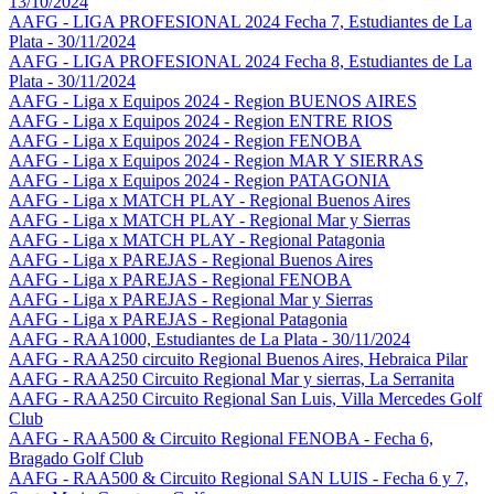
13/10/2024
AAFG - LIGA PROFESIONAL 2024 Fecha 7, Estudiantes de La
Plata - 30/11/2024
AAFG - LIGA PROFESIONAL 2024 Fecha 8, Estudiantes de La
Plata - 30/11/2024
AAFG - Liga x Equipos 2024 - Region BUENOS AIRES
AAFG - Liga x Equipos 2024 - Region ENTRE RIOS
AAFG - Liga x Equipos 2024 - Region FENOBA
AAFG - Liga x Equipos 2024 - Region MAR Y SIERRAS
AAFG - Liga x Equipos 2024 - Region PATAGONIA
AAFG - Liga x MATCH PLAY - Regional Buenos Aires
AAFG - Liga x MATCH PLAY - Regional Mar y Sierras
AAFG - Liga x MATCH PLAY - Regional Patagonia
AAFG - Liga x PAREJAS - Regional Buenos Aires
AAFG - Liga x PAREJAS - Regional FENOBA
AAFG - Liga x PAREJAS - Regional Mar y Sierras
AAFG - Liga x PAREJAS - Regional Patagonia
AAFG - RAA1000, Estudiantes de La Plata - 30/11/2024
AAFG - RAA250 circuito Regional Buenos Aires, Hebraica Pilar
AAFG - RAA250 Circuito Regional Mar y sierras, La Serranita
AAFG - RAA250 Circuito Regional San Luis, Villa Mercedes Golf
Club
AAFG - RAA500 & Circuito Regional FENOBA - Fecha 6,
Bragado Golf Club
AAFG - RAA500 & Circuito Regional SAN LUIS - Fecha 6 y 7,