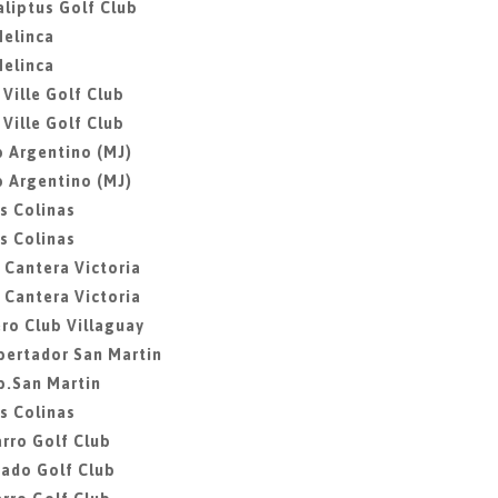
aliptus Golf Club
Melinca
Melinca
 Ville Golf Club
 Ville Golf Club
b Argentino (MJ)
b Argentino (MJ)
as Colinas
as Colinas
a Cantera Victoria
a Cantera Victoria
ero Club Villaguay
ibertador San Martin
ib.San Martin
as Colinas
rro Golf Club
gado Golf Club