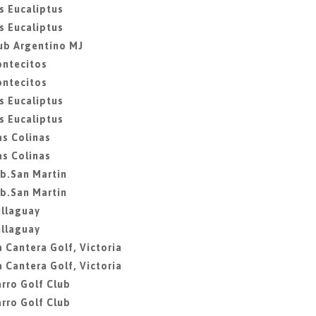
s Eucaliptus
s Eucaliptus
ub Argentino MJ
ontecitos
ontecitos
s Eucaliptus
s Eucaliptus
as Colinas
as Colinas
ib.San Martin
ib.San Martin
illaguay
illaguay
 Cantera Golf, Victoria
 Cantera Golf, Victoria
rro Golf Club
rro Golf Club