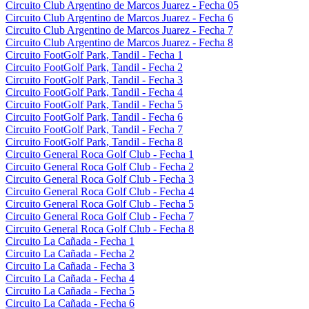
Circuito Club Argentino de Marcos Juarez - Fecha 05
Circuito Club Argentino de Marcos Juarez - Fecha 6
Circuito Club Argentino de Marcos Juarez - Fecha 7
Circuito Club Argentino de Marcos Juarez - Fecha 8
Circuito FootGolf Park, Tandil - Fecha 1
Circuito FootGolf Park, Tandil - Fecha 2
Circuito FootGolf Park, Tandil - Fecha 3
Circuito FootGolf Park, Tandil - Fecha 4
Circuito FootGolf Park, Tandil - Fecha 5
Circuito FootGolf Park, Tandil - Fecha 6
Circuito FootGolf Park, Tandil - Fecha 7
Circuito FootGolf Park, Tandil - Fecha 8
Circuito General Roca Golf Club - Fecha 1
Circuito General Roca Golf Club - Fecha 2
Circuito General Roca Golf Club - Fecha 3
Circuito General Roca Golf Club - Fecha 4
Circuito General Roca Golf Club - Fecha 5
Circuito General Roca Golf Club - Fecha 7
Circuito General Roca Golf Club - Fecha 8
Circuito La Cañada - Fecha 1
Circuito La Cañada - Fecha 2
Circuito La Cañada - Fecha 3
Circuito La Cañada - Fecha 4
Circuito La Cañada - Fecha 5
Circuito La Cañada - Fecha 6