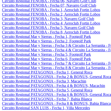
Circuito Regional FENOBA - Fecha 06, Navarro Golf Club
Circuito Regional FENOBA - Fecha 07, Navarro Golf Club
Circuito Regional FENOBA - Fecha 1, Aeroclub Fortin Lobos
Circuito Regional FENOBA - Fecha 2, Aeroclub Fortin Lobos
Circuito Regional FENOBA - Fecha 3, Navarro Golf Club
Circuito Regional FENOBA - Fecha 4, Aeroclub Fortin Lobos
Circuito Regional FENOBA - Fecha 5, Navarro Golf Club
Circuito Regional FENOBA - Fecha 8, Aeroclub Fortin Lobos
Circuito Regional Mar y Sierras - Fecha 1, Footgolf Park
Circuito Regional Mar y Sierras - Fecha 2, Footgolf Park
Circuito Regional Mar y Sierras - Fecha 3 & Circuito La Serranita - 
Circuito Regional Mar y Sierras - Fecha 4 & Circuito La Serranita - 
Circuito Regional Mar y Sierras - Fecha 5, Footgolf Park
Circuito Regional Mar y Sierras - Fecha 6, Footgolf Park
Circuito Regional Mar y Sierras - Fecha 7 & Circuito La Serranita - 
Circuito Regional Mar y Sierras - Fecha 8 & Circuito La Serranita - 
Circuito Regional PATAGONIA - Fecha 1, General Roca
Circuito Regional PATAGONIA - Fecha 2 & BONUS, General Roc
Circuito Regional PATAGONIA - Fecha 3, Macachin
Circuito Regional PATAGONIA - Fecha 4 & BONUS, Macachin
Circuito Regional PATAGONIA - Fecha 5, General Roca
Circuito Regional PATAGONIA - Fecha 6 & BONUS, General Roc
Circuito Regional PATAGONIA - Fecha 7, Bahia Blanca
Circuito Regional PATAGONIA - Fecha 8 & BONUS, Bahia Blanca
Circuito Regional SAN LUIS - Fecha 1, Villa Mercedes