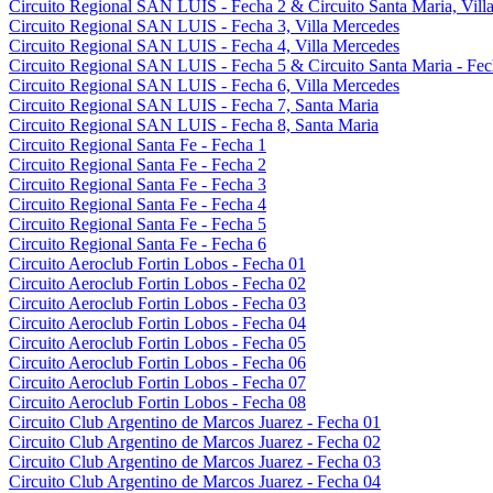
Circuito Regional SAN LUIS - Fecha 2 & Circuito Santa Maria, Villa
Circuito Regional SAN LUIS - Fecha 3, Villa Mercedes
Circuito Regional SAN LUIS - Fecha 4, Villa Mercedes
Circuito Regional SAN LUIS - Fecha 5 & Circuito Santa Maria - Fec
Circuito Regional SAN LUIS - Fecha 6, Villa Mercedes
Circuito Regional SAN LUIS - Fecha 7, Santa Maria
Circuito Regional SAN LUIS - Fecha 8, Santa Maria
Circuito Regional Santa Fe - Fecha 1
Circuito Regional Santa Fe - Fecha 2
Circuito Regional Santa Fe - Fecha 3
Circuito Regional Santa Fe - Fecha 4
Circuito Regional Santa Fe - Fecha 5
Circuito Regional Santa Fe - Fecha 6
Circuito Aeroclub Fortin Lobos - Fecha 01
Circuito Aeroclub Fortin Lobos - Fecha 02
Circuito Aeroclub Fortin Lobos - Fecha 03
Circuito Aeroclub Fortin Lobos - Fecha 04
Circuito Aeroclub Fortin Lobos - Fecha 05
Circuito Aeroclub Fortin Lobos - Fecha 06
Circuito Aeroclub Fortin Lobos - Fecha 07
Circuito Aeroclub Fortin Lobos - Fecha 08
Circuito Club Argentino de Marcos Juarez - Fecha 01
Circuito Club Argentino de Marcos Juarez - Fecha 02
Circuito Club Argentino de Marcos Juarez - Fecha 03
Circuito Club Argentino de Marcos Juarez - Fecha 04