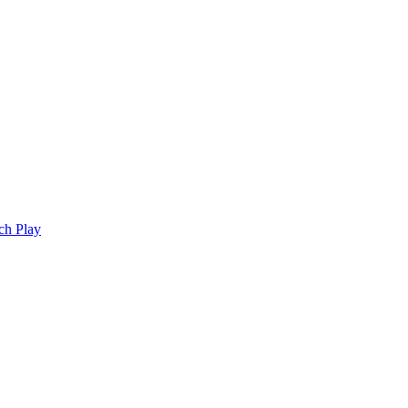
ch Play