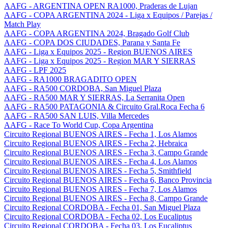
AAFG - ARGENTINA OPEN RA1000, Praderas de Lujan
AAFG - COPA ARGENTINA 2024 - Liga x Equipos / Parejas /
Match Play
AAFG - COPA ARGENTINA 2024, Bragado Golf Club
AAFG - COPA DOS CIUDADES, Parana y Santa Fe
AAFG - Liga x Equipos 2025 - Region BUENOS AIRES
AAFG - Liga x Equipos 2025 - Region MAR Y SIERRAS
AAFG - LPF 2025
AAFG - RA1000 BRAGADITO OPEN
AAFG - RA500 CORDOBA, San Miguel Plaza
AAFG - RA500 MAR Y SIERRAS, La Serranita Open
AAFG - RA500 PATAGONIA & Circuito Gral.Roca Fecha 6
AAFG - RA500 SAN LUIS, Villa Mercedes
AAFG - Race To World Cup, Copa Argentina
Circuito Regional BUENOS AIRES - Fecha 1, Los Alamos
Circuito Regional BUENOS AIRES - Fecha 2, Hebraica
Circuito Regional BUENOS AIRES - Fecha 3, Campo Grande
Circuito Regional BUENOS AIRES - Fecha 4, Los Alamos
Circuito Regional BUENOS AIRES - Fecha 5, Smithfield
Circuito Regional BUENOS AIRES - Fecha 6, Banco Provincia
Circuito Regional BUENOS AIRES - Fecha 7, Los Alamos
Circuito Regional BUENOS AIRES - Fecha 8, Campo Grande
Circuito Regional CORDOBA - Fecha 01, San Miguel Plaza
Circuito Regional CORDOBA - Fecha 02, Los Eucaliptus
Circuito Regional CORDOBA - Fecha 03, Los Eucaliptus