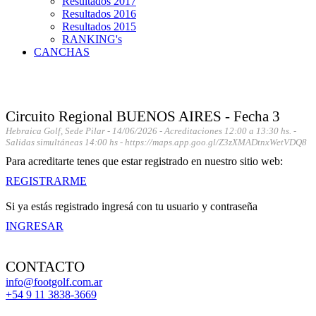
Resultados 2017
Resultados 2016
Resultados 2015
RANKING's
CANCHAS
Circuito Regional BUENOS AIRES - Fecha 3
Hebraica Golf, Sede Pilar - 14/06/2026 - Acreditaciones 12:00 a 13:30 hs. -
⁠Salidas simultáneas 14:00 hs - https://maps.app.goo.gl/Z3zXMADtnxWetVDQ8
Para acreditarte tenes que estar registrado en nuestro sitio web:
REGISTRARME
Si ya estás registrado ingresá con tu usuario y contraseña
INGRESAR
CONTACTO
info@footgolf.com.ar
+54 9 11 3838-3669