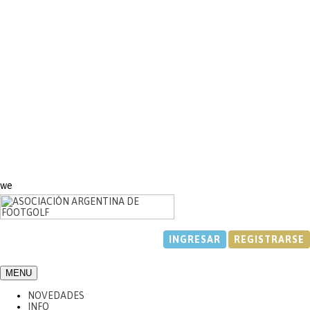
we
LINKS IMPORTANTES
INGRESAR
REGISTRARSE
MENU
NOVEDADES
INFO