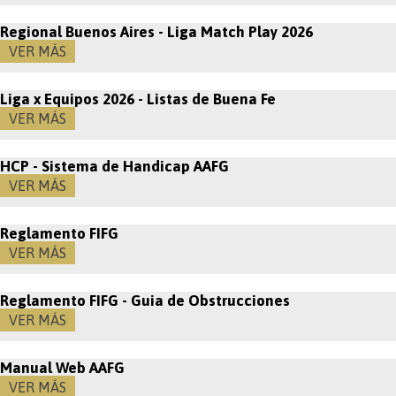
Regional Buenos Aires - Liga Match Play 2026
VER MÁS
Liga x Equipos 2026 - Listas de Buena Fe
VER MÁS
HCP - Sistema de Handicap AAFG
VER MÁS
Reglamento FIFG
VER MÁS
Reglamento FIFG - Guia de Obstrucciones
VER MÁS
Manual Web AAFG
VER MÁS