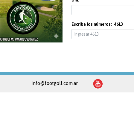
Dni:
Escribe los números:
4613
info@footgolf.com.ar